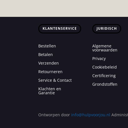
€99,99
tot
€179,99
KLANTENSERVICE
JURIDISCH
Bestellen
Algemene
voorwaarden
Betalen
Privacy
Verzenden
Cookiebeleid
Retourneren
Certificering
Service & Contact
Grondstoffen
Klachten en
Garantie
Ontworpen door
info@hulpvoorjou.nl
Administ