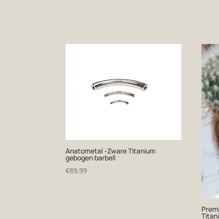
Anatometal -Zware Titanium
gebogen barbell
€
89,99
Premi
Titan