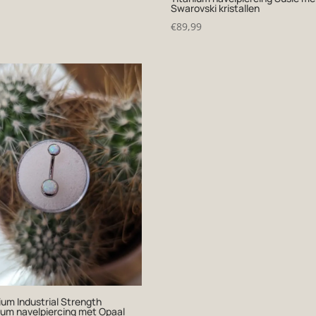
Swarovski kristallen
€
89,99
um Industrial Strength
ium navelpiercing met Opaal