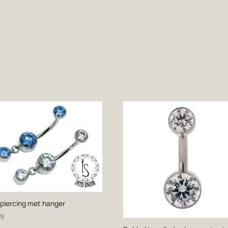
piercing met hanger
99