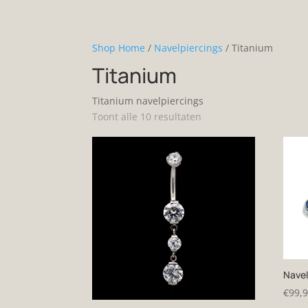
Shop Home
/
Navelpiercings
/ Titanium
Titanium
Titanium navelpiercings
Gesorteerd
Toont alle 10 resultaten
op
nieuwste
Navel
€
99,