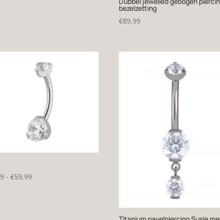
Dubbel jewelled gebogen piercin
bezelzetting
€
89,99
Prijsklasse:
99
-
€
59,99
€49,99
tot
€59,99
Titanium navelpiercing Susie me