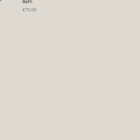
Beth
€
75,00