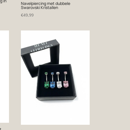
g in
Navelpiercing met dubbele
Swarovski Kristallen
€
49,99
t