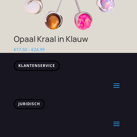
Opaal Kraal in Klauw
Prijsklasse:
€
17,50
-
€
24,99
€17,50
tot
KLANTENSERVICE
€24,99
JURIDISCH