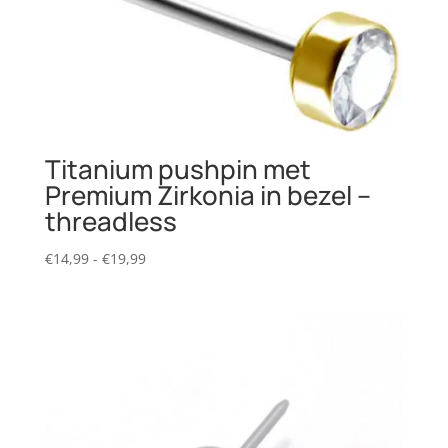
Titanium pushpin met
Premium Zirkonia in bezel –
threadless
Prijsklasse:
€
14,99
-
€
19,99
€14,99
tot
€19,99