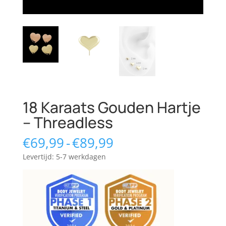
18 Karaats Gouden Hartje
– Threadless
Prijsklasse:
€
69,99
-
€
89,99
€69,99
Levertijd: 5-7 werkdagen
tot
€89,99