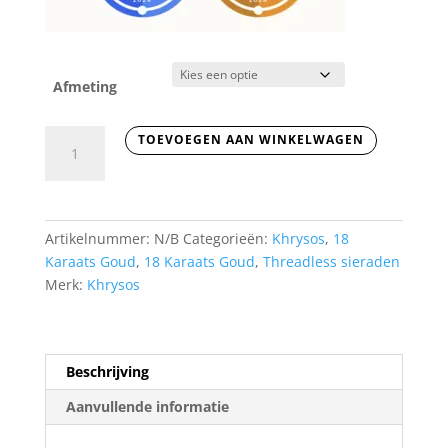
Afmeting
18
TOEVOEGEN AAN WINKELWAGEN
Karaats
Gouden
Hartje
-
Artikelnummer:
N/B
Categorieën:
Khrysos
,
18
Threadless
Karaats Goud
,
18 Karaats Goud
,
Threadless sieraden
aantal
Merk:
Khrysos
Beschrijving
Aanvullende informatie