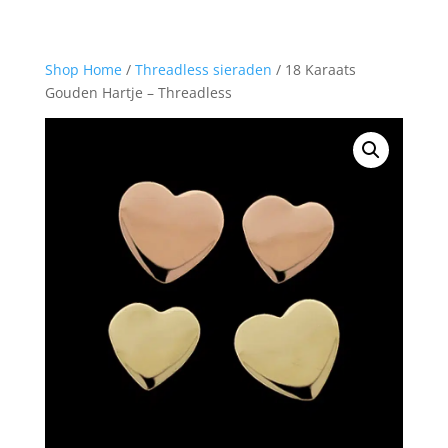
Shop Home
/
Threadless sieraden
/ 18 Karaats
Gouden Hartje – Threadless