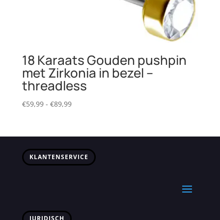
18 Karaats Gouden pushpin
met Zirkonia in bezel –
threadless
Prijsklasse:
€
59,99
-
€
89,99
€59,99
tot
€89,99
KLANTENSERVICE
JURIDISCH