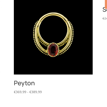
S
€
2
Peyton
Prijsklasse:
€
369,99
-
€
389,99
€369,99
tot