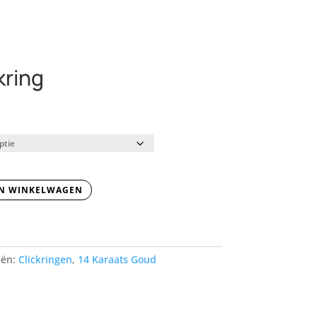
kring
N WINKELWAGEN
eën:
Clickringen
,
14 Karaats Goud