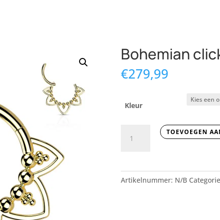
Bohemian clic
€
279,99
Kleur
Bohemian
TOEVOEGEN AA
clickring
aantal
Artikelnummer:
N/B
Categori