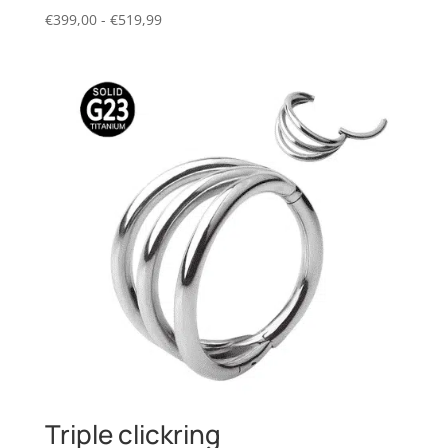
Prijsklasse:
€
399,00
-
€
519,99
€399,00
tot
€519,99
Triple clickring