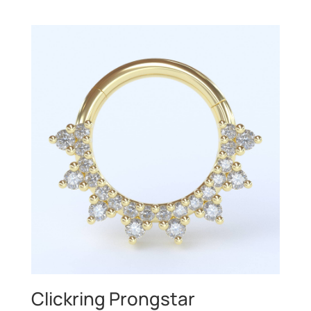
€9,99
tot
€17,50
Clickring Prongstar