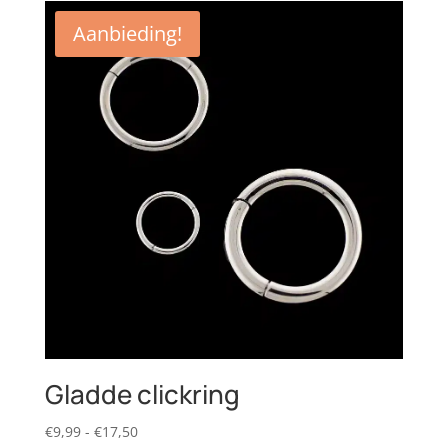
Aanbieding!
Gladde clickring
Prijsklasse:
€
9,99
-
€
17,50