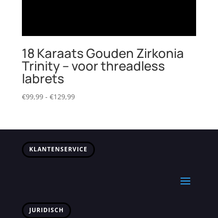
18 Karaats Gouden Zirkonia
Trinity – voor threadless
labrets
Prijsklasse:
€
99,99
-
€
129,99
€99,99
tot
€129,99
KLANTENSERVICE
JURIDISCH