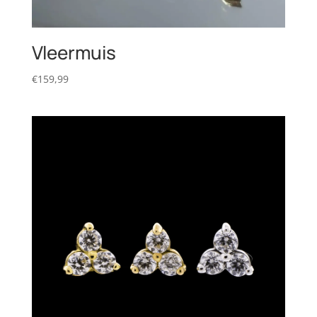
Vleermuis
€
159,99