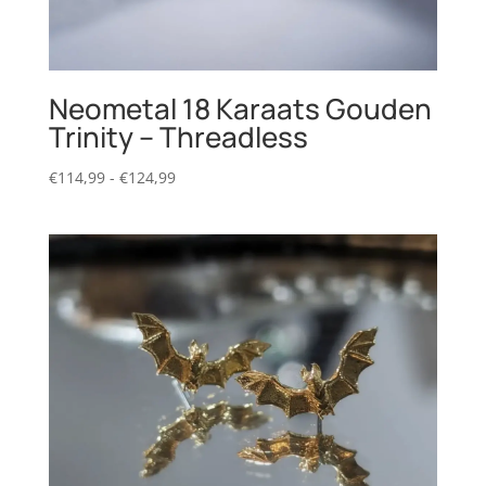
Neometal 18 Karaats Gouden
Trinity – Threadless
Prijsklasse:
€
114,99
-
€
124,99
€114,99
tot
€124,99