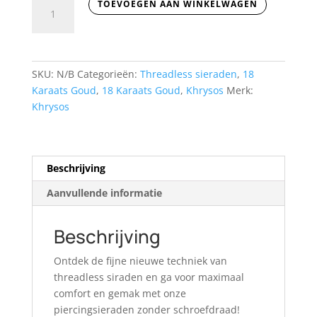
Diamant
TOEVOEGEN AAN WINKELWAGEN
in
bezel
aantal
SKU:
N/B
Categorieën:
Threadless sieraden
,
18
Karaats Goud
,
18 Karaats Goud
,
Khrysos
Merk:
Khrysos
Beschrijving
Aanvullende informatie
Beschrijving
Ontdek de fijne nieuwe techniek van
threadless siraden en ga voor maximaal
comfort en gemak met onze
piercingsieraden zonder schroefdraad!