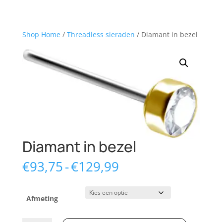
Shop Home
/
Threadless sieraden
/ Diamant in bezel
Diamant in bezel
Prijsklasse:
€
93,75
-
€
129,99
€93,75
tot
€129,99
Afmeting