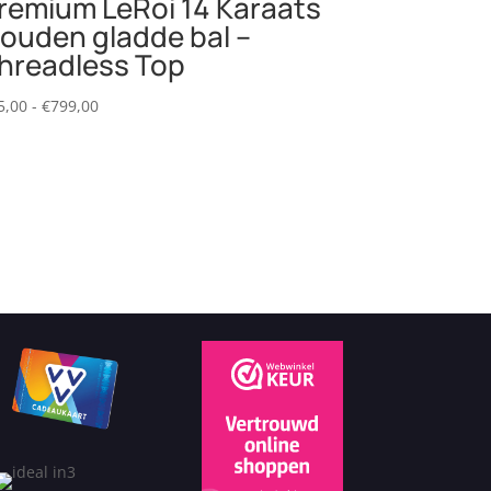
remium LeRoi 14 Karaats
ouden gladde bal –
hreadless Top
Prijsklasse:
5,00
-
€
799,00
€65,00
tot
€799,00