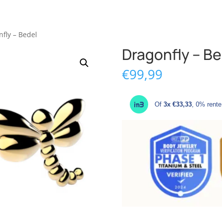
nfly – Bedel
Dragonfly – Be
€
99,99
Of
3x €33,33
, 0% rente