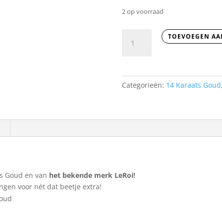
2 op voorraad
Dragonfly
TOEVOEGEN AA
-
Bedel
aantal
Categorieën:
14 Karaats Goud
ts Goud en van
het bekende merk LeRoi!
ngen voor nét dat beetje extra!
Goud