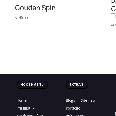
P
Gouden Spin
G
T
€
149,99
€
6
HOOFDMENU
EXTRA'S
Home
Blogs
Sitemap
Prijslijst
Portfolio
Maak een afspraak
Influencers