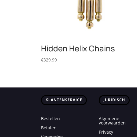
Hidden Helix Chains
€
329,99
KLANTENSERVICE
JURIDISCH
Bestellen
Algemene
voorwaarden
Betalen
Privacy
Verzenden