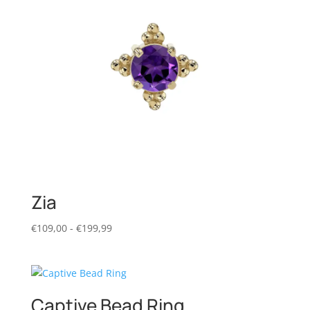
Zia
Prijsklasse:
€
109,00
-
€
199,99
€109,00
tot
€199,99
Captive Bead Ring