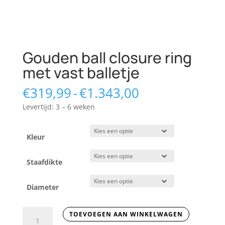
Gouden ball closure ring
met vast balletje
Prijsklasse:
€
319,99
-
€
1.343,00
€319,99
Levertijd: 3 – 6 weken
tot
€1.343,00
Kleur
Staafdikte
Diameter
Gouden
TOEVOEGEN AAN WINKELWAGEN
ball