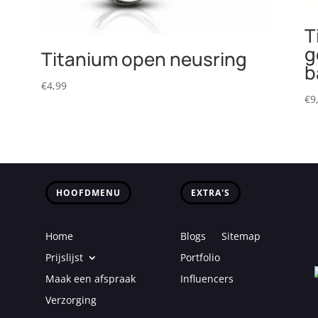
T
g
Titanium open neusring
b
€
4,99
€
9
HOOFDMENU
EXTRA'S
Home
Blogs
Sitemap
Prijslijst
Portfolio
Maak een afspraak
Influencers
Verzorging