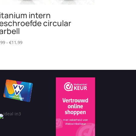
itanium intern
eschroefde circular
arbell
Prijsklasse:
,99
-
€
11,99
€9,99
tot
€11,99