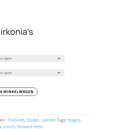
irkonia’s
N WINKELWAGEN
eën:
Titanium
,
Outlet
,
Labrets
Tags:
tragus
,
x
,
conch
,
forward helix