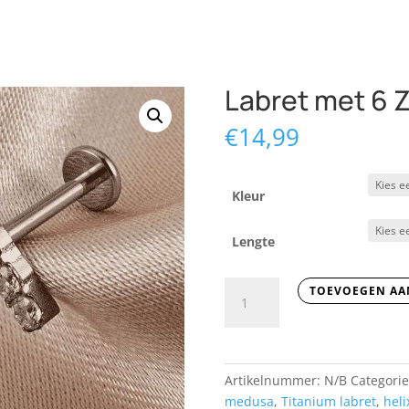
Labret met 6 Z
€
14,99
Kleur
Lengte
Labret
TOEVOEGEN AA
met
6
Zirkonia's
aantal
Artikelnummer:
N/B
Categori
medusa
,
Titanium labret
,
heli