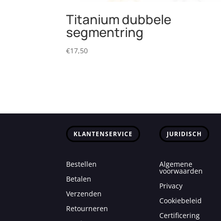
Titanium dubbele
segmentring
€
17,50
KLANTENSERVICE
JURIDISCH
Bestellen
Algemene
voorwaarden
Betalen
Privacy
Verzenden
Cookiebeleid
Retourneren
Certificering