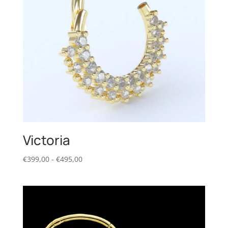
Victoria
Prijsklasse:
€
399,00
-
€
495,00
€399,00
tot
€495,00