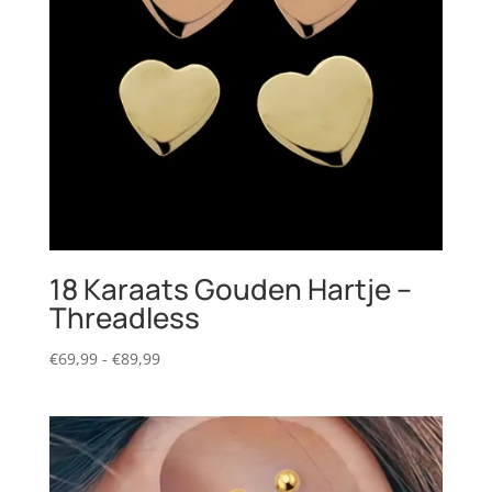
18 Karaats Gouden Hartje –
Threadless
Prijsklasse:
€
69,99
-
€
89,99
€69,99
tot
€89,99