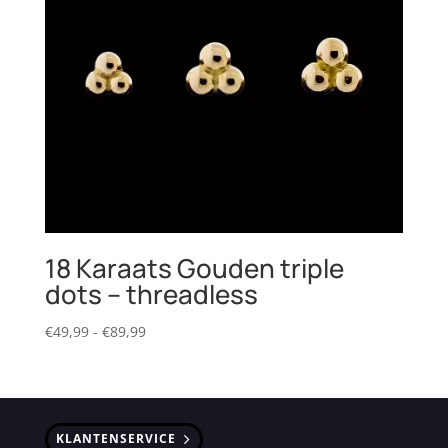
18 Karaats Gouden triple
dots – threadless
Prijsklasse:
€
49,99
-
€
89,99
€49,99
tot
€89,99
KLANTENSERVICE