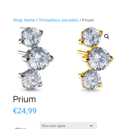
Shop Home
/
Threadless sieraden
/ Prium
Prium
€
24,99