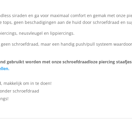
eadless siraden en ga voor maximaal comfort en gemak met onze pi
 tops, geen beschadigingen aan de huid door schroefdraad en supe
piercings, neusvleugel en lippiercings.
geen schroefdraad, maar een handig push/pull systeem waardoor j
end gebruikt worden met onze schroefdraadloze piercing staafjes.
llen.
, makkelijk om in te doen!
 zonder schroefdraad
ings!