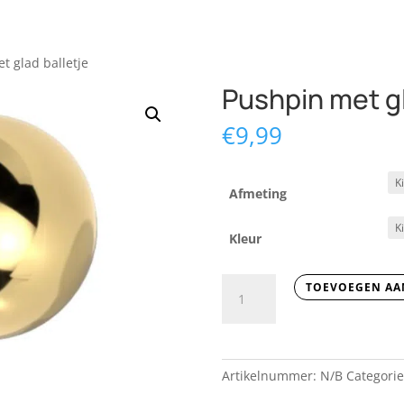
t glad balletje
Pushpin met gl
€
9,99
Afmeting
Kleur
Pushpin
TOEVOEGEN AA
met
glad
balletje
aantal
Artikelnummer:
N/B
Categori