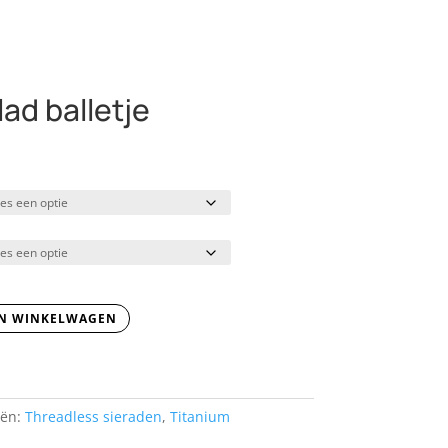
ad balletje
N WINKELWAGEN
eën:
Threadless sieraden
,
Titanium