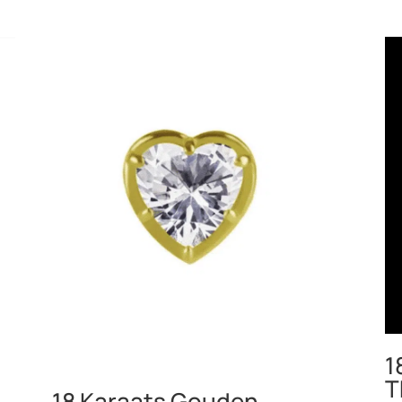
1
T
18 Karaats Gouden