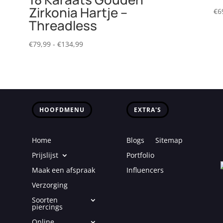
Zirkonia Hartje –
€
6
Threadless
Prijsklasse:
€
79,99
-
€
134,99
€79,99
tot
€134,99
HOOFDMENU
EXTRA'S
Home
Blogs
Sitemap
Prijslijst
Portfolio
Maak een afspraak
Influencers
Verzorging
Soorten
piercings
Online