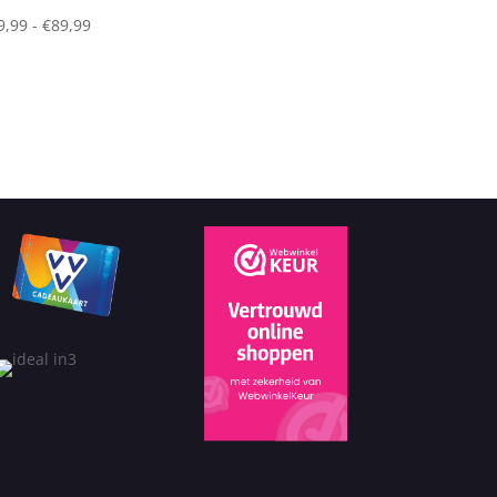
Prijsklasse:
9,99
-
€
89,99
€69,99
tot
€89,99