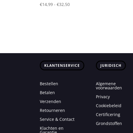
Prijsklasse:
€
14,99
-
€
32,50
€14,99
tot
€32,50
KLANTENSERVICE
JURIDISCH
Bestellen
Algemene
voorwaarden
Betalen
Privacy
Verzenden
Cookiebeleid
Retourneren
Certificering
Service & Contact
Grondstoffen
Klachten en
Garantie