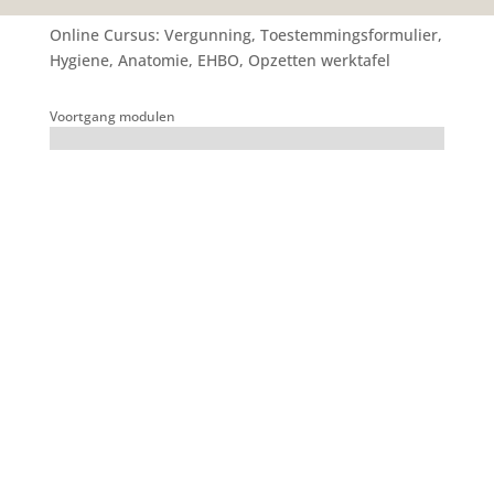
Online Cursus:
Vergunning, Toestemmingsformulier,
Hygiene, Anatomie, EHBO, Opzetten werktafel
Voortgang modulen
3: Hygiene, Gezondheid en
Veiligheid
Als piercer ben je verantwoordelijk voor het
behoud van de gezondheid en veiligheid van
jouw bezoekers. Zij leggen al hun vertrouwen
in jouw kennis en vaardigheden en het is
belangrijk dat je je hiervan bewust bent. Je
geeft het vertrouwen dat zij bij jou in goede
handen zijn. Een belangrijk onderdeel is
hiervan de hygiene in de studio, je wilt
natuurlijk niet dat er iemand ziek wordt of
last krijgt van een allergische reactie omdat je
je niet aan de regels hebt gehouden. Ook