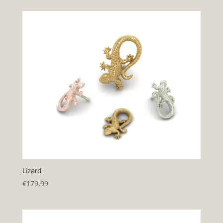
tot
€239,99
Lizard
€
179,99