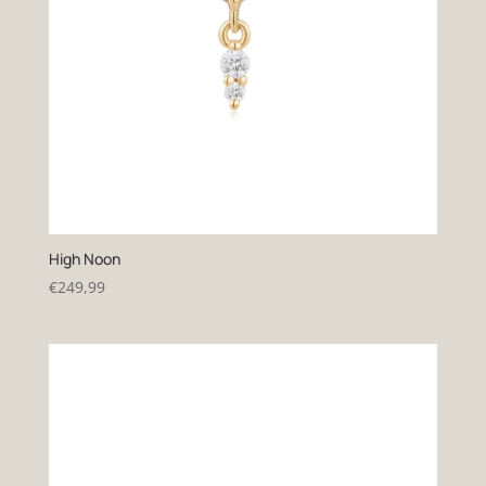
High Noon
€
249,99