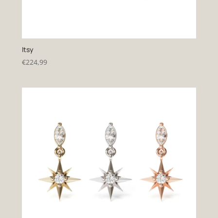
Itsy
€
224,99