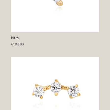
Bitsy
€
184,99