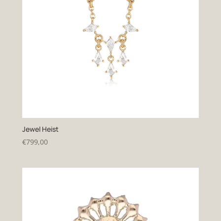
Jewel Heist
€
799,00