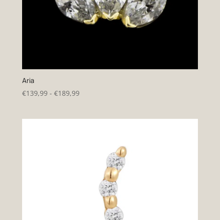
Aria
Prijsklasse:
€
139,99
-
€
189,99
€139,99
tot
€189,99