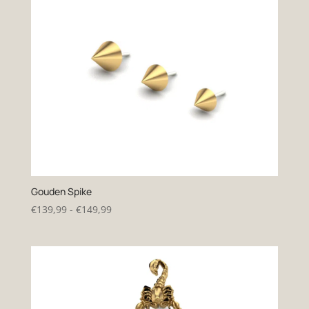
Gouden Spike
Prijsklasse:
€
139,99
-
€
149,99
€139,99
tot
€149,99