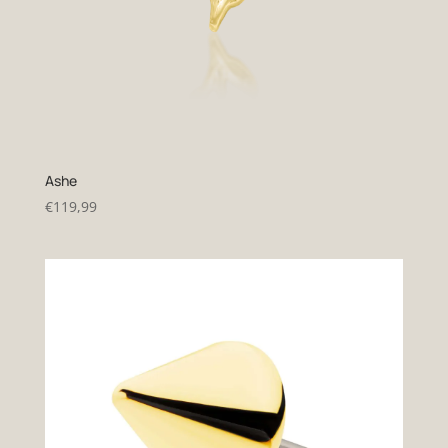
Ashe
€
119,99