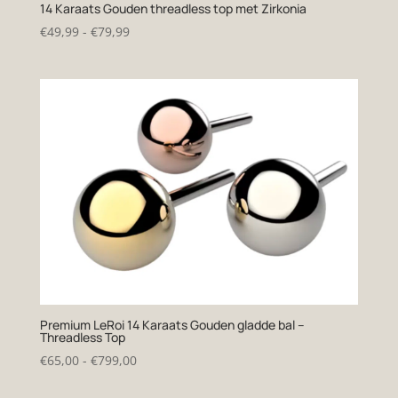
14 Karaats Gouden threadless top met Zirkonia
Prijsklasse:
€
49,99
-
€
79,99
€49,99
tot
€79,99
Premium LeRoi 14 Karaats Gouden gladde bal –
Threadless Top
Prijsklasse:
€
65,00
-
€
799,00
€65,00