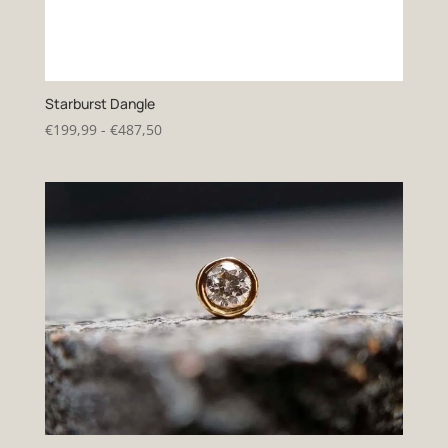
Starburst Dangle
Prijsklasse:
€
199,99
-
€
487,50
€199,99
tot
€487,50