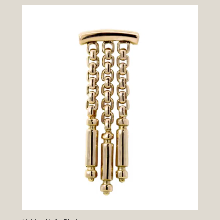
tot
€799,00