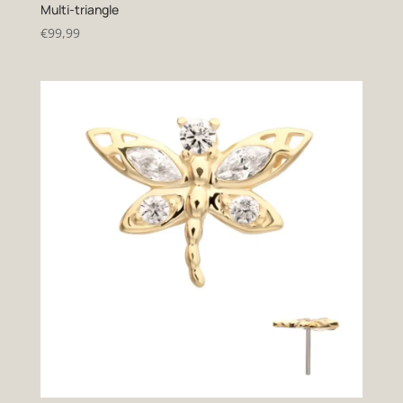
Multi-triangle
€
99,99