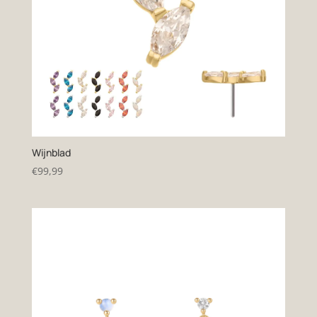
Wijnblad
€
99,99