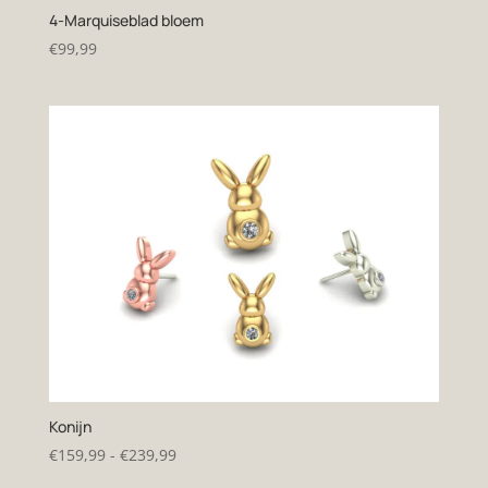
4-Marquiseblad bloem
€
99,99
Konijn
Prijsklasse:
€
159,99
-
€
239,99
€159,99