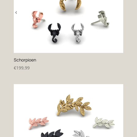
Schorpioen
€
199,99