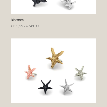
Blossom
Prijsklasse:
€
199,99
-
€
249,99
€199,99
tot
€249,99