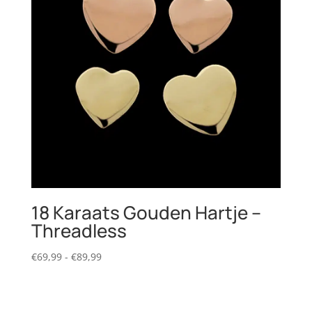
18 Karaats Gouden Hartje –
Threadless
Prijsklasse:
€
69,99
-
€
89,99
€69,99
tot
€89,99