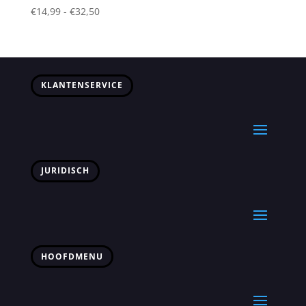
Prijsklasse:
€
14,99
-
€
32,50
€14,99
tot
€32,50
KLANTENSERVICE
JURIDISCH
HOOFDMENU