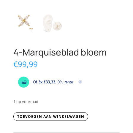
4-Marquiseblad bloem
€
99,99
Of
3x €33,33
, 0% rente
1 op voorraad
4-
TOEVOEGEN AAN WINKELWAGEN
Marquiseblad
bloem