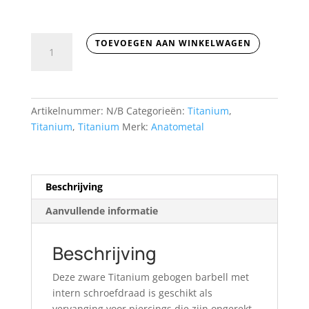
Anatometal
TOEVOEGEN AAN WINKELWAGEN
-
Zware
Titanium
gebogen
Artikelnummer:
N/B
Categorieën:
Titanium
,
barbell
Titanium
,
Titanium
Merk:
Anatometal
aantal
Beschrijving
Aanvullende informatie
Beschrijving
Deze zware Titanium gebogen barbell met
intern schroefdraad is geschikt als
vervanging voor piercings die zijn opgerekt