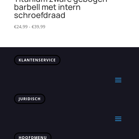
barbell met intern
schroefdraad
Prijsklasse:
€
24,99
-
€
39,99
€24,99
tot
€39,99
KLANTENSERVICE
JURIDISCH
HOOFDMENU