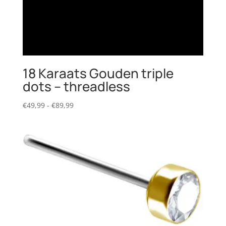
18 Karaats Gouden triple
dots – threadless
Prijsklasse:
€
49,99
-
€
89,99
€49,99
tot
€89,99