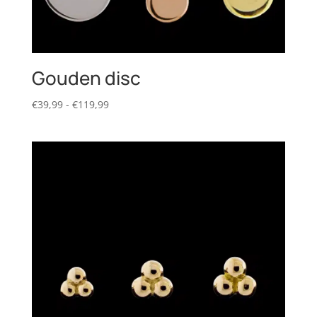
Gouden disc
Prijsklasse:
€
39,99
-
€
119,99
€39,99
tot
€119,99