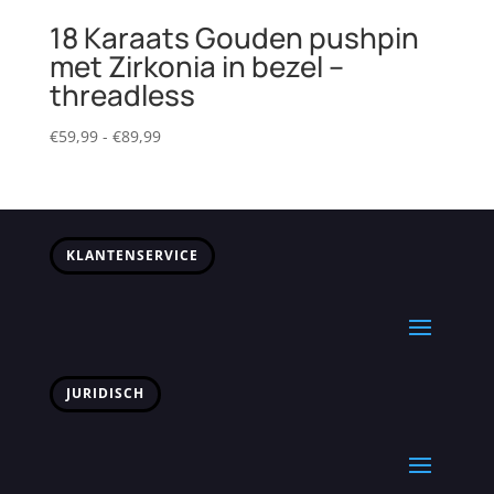
18 Karaats Gouden pushpin
met Zirkonia in bezel –
threadless
Prijsklasse:
€
59,99
-
€
89,99
€59,99
tot
€89,99
KLANTENSERVICE
JURIDISCH