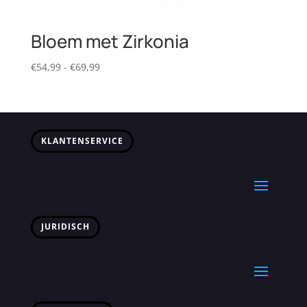
Bloem met Zirkonia
Prijsklasse:
€
54,99
-
€
69,99
€54,99
tot
€69,99
KLANTENSERVICE
JURIDISCH