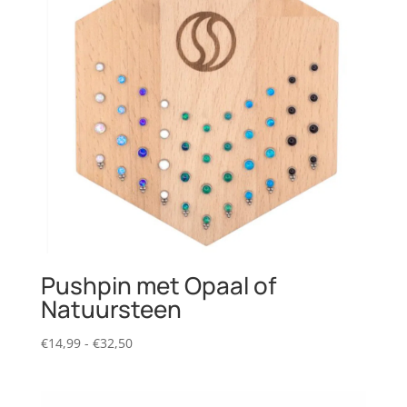
Pushpin met Opaal of
Natuursteen
Prijsklasse:
€
14,99
-
€
32,50
€14,99
tot
€32,50