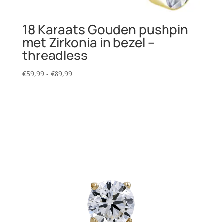
18 Karaats Gouden pushpin
met Zirkonia in bezel –
threadless
Prijsklasse:
€
59,99
-
€
89,99
€59,99
tot
€89,99