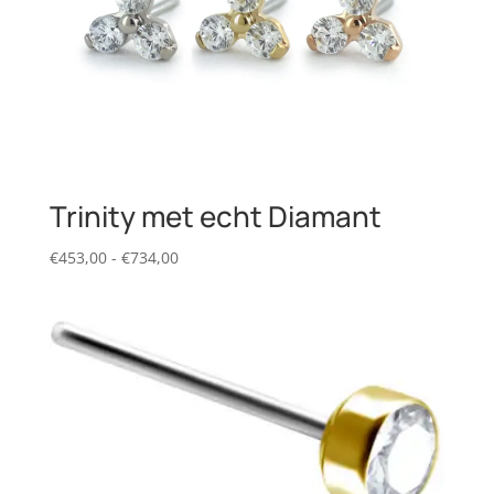
Trinity met echt Diamant
Prijsklasse:
€
453,00
-
€
734,00
€453,00
tot
€734,00