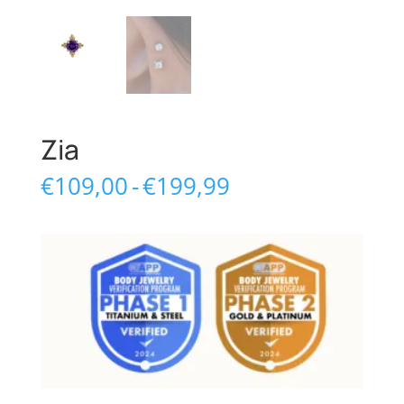
Zia
Prijsklasse:
€
109,00
-
€
199,99
€109,00
tot
€199,99