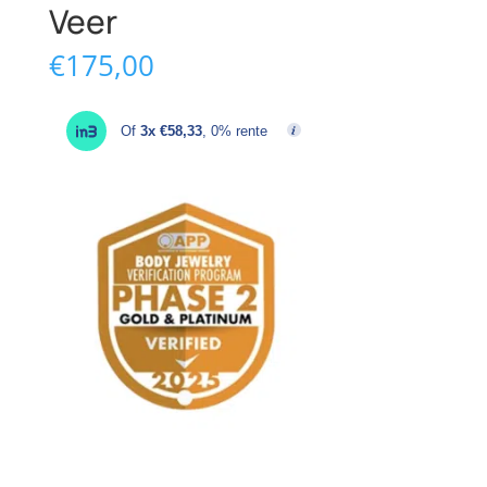
Veer
€
175,00
Of
3x €58,33
, 0% rente