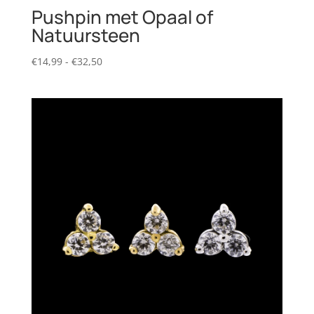
Pushpin met Opaal of
Natuursteen
Prijsklasse:
€
14,99
-
€
32,50
€14,99
tot
€32,50