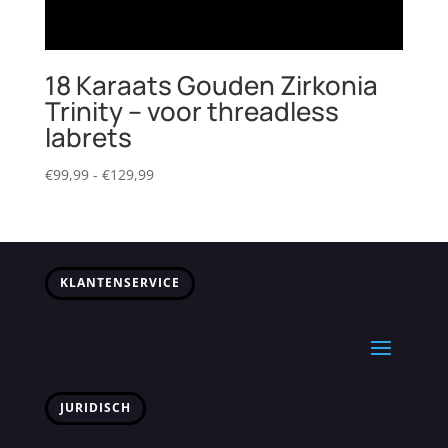
18 Karaats Gouden Zirkonia
Trinity – voor threadless
labrets
Prijsklasse:
€
99,99
-
€
129,99
€99,99
tot
€129,99
KLANTENSERVICE
JURIDISCH