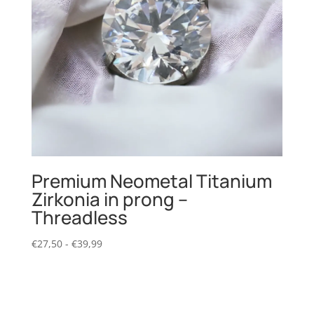
Premium Neometal Titanium
Zirkonia in prong –
Threadless
Prijsklasse:
€
27,50
-
€
39,99
€27,50
tot
€39,99