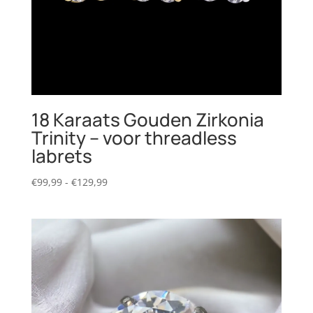
18 Karaats Gouden Zirkonia
Trinity – voor threadless
labrets
Prijsklasse:
€
99,99
-
€
129,99
€99,99
tot
€129,99