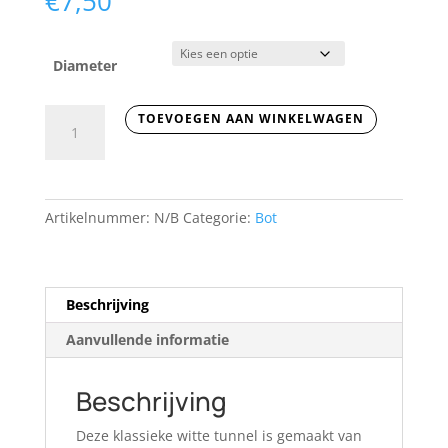
€
7,50
Diameter
Witte
TOEVOEGEN AAN WINKELWAGEN
tunnel
gemaakt
van
Bot
Artikelnummer:
N/B
Categorie:
Bot
aantal
Beschrijving
Aanvullende informatie
Beschrijving
Deze klassieke witte tunnel is gemaakt van