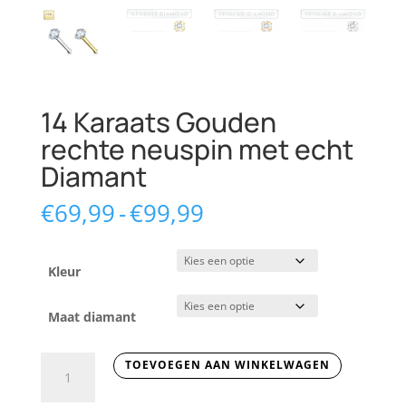
14 Karaats Gouden
rechte neuspin met echt
Diamant
Prijsklasse:
€
69,99
-
€
99,99
€69,99
tot
€99,99
Kleur
Maat diamant
14
TOEVOEGEN AAN WINKELWAGEN
Karaats
Gouden