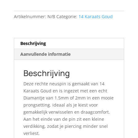
rechte
neuspin
Artikelnummer:
N/B
Categorie:
14 Karaats Goud
met
echt
Diamant
aantal
Beschrijving
Aanvullende informatie
Beschrijving
Deze rechte neuspin is gemaakt van 14
Karaats Goud en is ingezet met een echt
Diamantje van 1.5mm of 2mm in een mooie
prongsetting. ideaal als je kiest voor
gemakkelijk verwisselen en draagcomfort.
Aan het einde van de pin zit een kleine
verdikking, zodat je piercing minder snel
verliest.