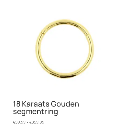
18 Karaats Gouden
segmentring
Prijsklasse:
€
59,99
-
€
359,99
€59,99