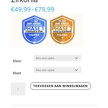
Prijsklasse:
€
49,99
-
€
79,99
€49,99
tot
€79,99
Kleur
Maat
14
TOEVOEGEN AAN WINKELWAGEN
Karaats
Gouden
threadless
top