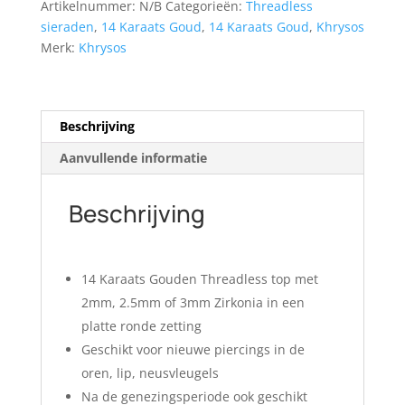
Artikelnummer:
N/B
Categorieën:
Threadless
met
sieraden
,
14 Karaats Goud
,
14 Karaats Goud
,
Khrysos
Zirkonia
Merk:
Khrysos
aantal
Beschrijving
Aanvullende informatie
Beschrijving
14 Karaats Gouden Threadless top met
2mm, 2.5mm of 3mm Zirkonia in een
platte ronde zetting
Geschikt voor nieuwe piercings in de
oren, lip, neusvleugels
Na de genezingsperiode ook geschikt