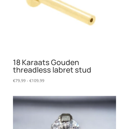
18 Karaats Gouden
threadless labret stud
Prijsklasse:
€
79,99
-
€
109,99
€79,99
tot
€109,99