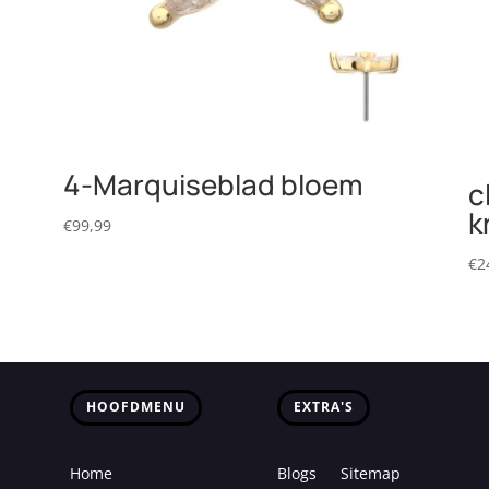
4-Marquiseblad bloem
c
k
€
99,99
€
2
HOOFDMENU
EXTRA'S
Home
Blogs
Sitemap