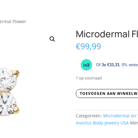
ermal Flower
Microdermal F
€
99,99
Of
3x €33,33
, 0% rente
1 op voorraad
Microdermal
TOEVOEGEN AAN WINKEL
Flower
aantal
Categorieën:
Microdermal en 
Invictus Body Jewelry USA
Mer