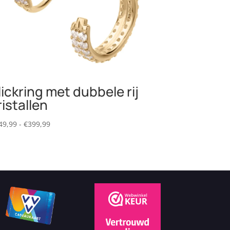
lickring met dubbele rij
ristallen
Prijsklasse:
49,99
-
€
399,99
€249,99
tot
€399,99