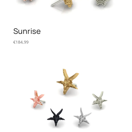
Sunrise
€
184,99