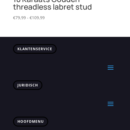
threadless labret stud
Prijsklasse:
€
79,99
-
€
109,99
€79,99
tot
€109,99
KLANTENSERVICE
JURIDISCH
HOOFDMENU