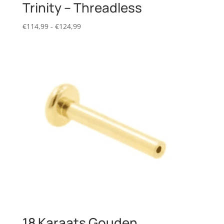
Trinity – Threadless
Prijsklasse:
€
114,99
-
€
124,99
€114,99
tot
€124,99
18 Karaats Gouden