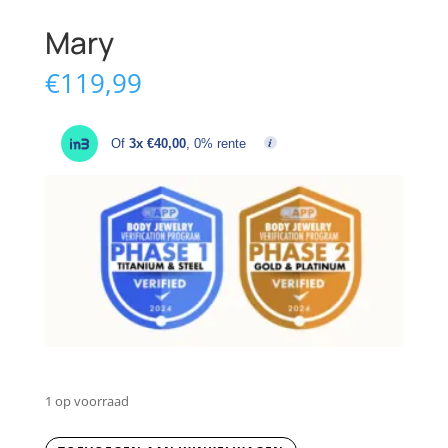
Mary
€
119,99
Of
3x €40,00
, 0% rente
1 op voorraad
Mary