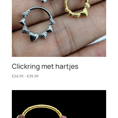
Clickring met hartjes
Prijsklasse:
€
34,99
-
€
39,99
€34,99
tot
€39,99