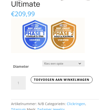
Ultimate
€
209,99
Diameter
Ultimate
TOEVOEGEN AAN WINKELWAGEN
aantal
Artikelnummer:
N/B
Categorieën:
Clickringen
,
Titanium
Merk:
Zadamer Jewelry