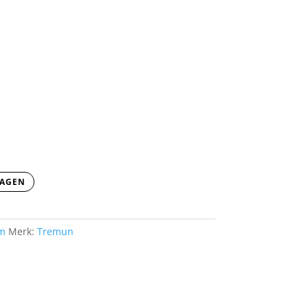
WAGEN
um
Merk:
Tremun