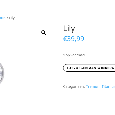
mun
/ Lily
Lily
€
39,99
1 op voorraad
Lily
TOEVOEGEN AAN WINKEL
aantal
Categorieën:
Tremun
,
Titani