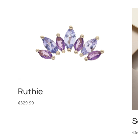
Ruthie
€
329,99
S
€
6