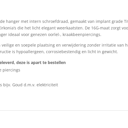
igde hanger met intern schroefdraad, gemaakt van implant grade T
irkonia’s die het licht elegant weerkaatsten. De 16G-maat zorgt vo
nger ideaal voor genezen oorlel-, kraakbeenpiercings.
eilige en soepele plaatsing en verwijdering zonder irritatie van h
uctie is hypoallergeen, corrosiebestendig en licht in gewicht.
leverd, deze is apart te bestellen
e piercings
bijv. Goud d.m.v. elektriciteit